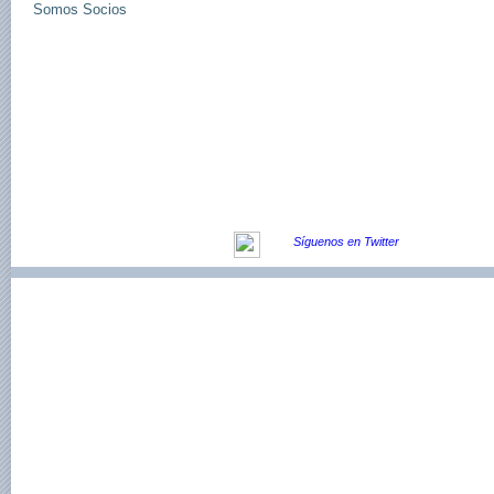
Somos Socios
© SUPERVISA, Todos los derechos reservados.
Dirección: Av. Providencia #1208, oficina 207, P
Síguenos en Twitter