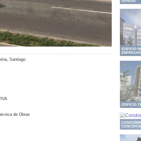
DEHESA
EDIFICIO 
EMPRESAR
Reina, Santiago
/IVA
EDIFICIO T
écnica de Obras
CONDOMINI
CONCEPCIÓN