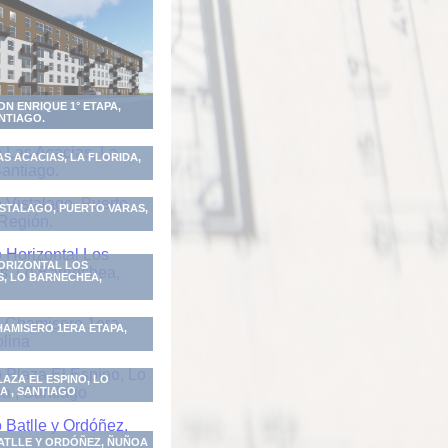
ON ENRIQUE 1° ETAPA,
NTIAGO.
AS ACACIAS, LA FLORIDA,
VISTALAGO, PUERTO VARAS,
HORIZONTAL LOS
, LO BARNECHEA,
AMISERO 1ERA ETAPA,
LAZA EL ESPINO, LO
A , SANTIAGO
BATLLE Y ORDÓÑEZ, ÑUÑOA